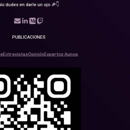
No dudes en darle un ojo 🔎👇
PUBLICACIONES
pe
Entrevistas
Opinión
Expertos Aunoa