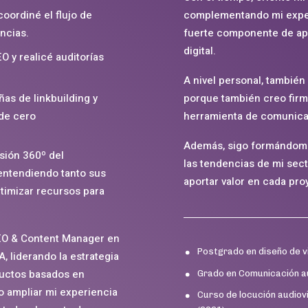
complementando mi exper
coordiné el flujo de
fuerte componente de apr
encias.
digital.
 y realicé auditorías
A nivel personal, también 
porque también creo fir
as de linkbuilding y
herramienta de comunica
sde cero
Además, sigo formándome
isión 360º del
las tendencias de mi sect
 entendiendo tanto sus
aportar valor en cada pro
timizar recursos para
SEO & Content Manager en
Postgrado en diseño de v
, liderando la estrategia
ductos basados en
Grado en Comunicación aud
do ampliar mi experiencia
Curso de locución audiov