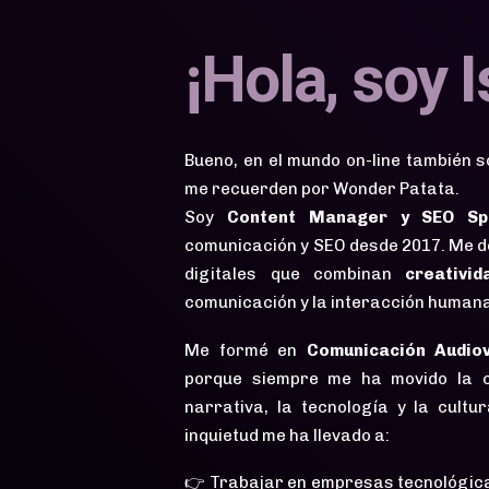
¡Hola, soy I
Bueno, en el mundo on-line también 
me recuerden por Wonder Patata.
Soy
Content Manager y SEO Spe
comunicación y SEO desde 2017. Me d
digitales que combinan
creativid
comunicación y la interacción human
Me formé en
Comunicación Audiov
porque siempre me ha movido la c
narrativa, la tecnología y la cult
inquietud me ha llevado a:
👉 Trabajar en empresas tecnológica