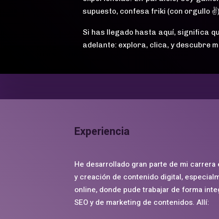
supuesto, confesa friki (con orgullo ✌️)
Si has llegado hasta aquí, significa q
adelante: explora, clica, y descubre m
Experiencia
He desarrollado gran parte de mi carrera 
y creación de contenido digital, especial
online, donde pude trabajar de forma inte
SEO y de marketing de contenidos. Allí: