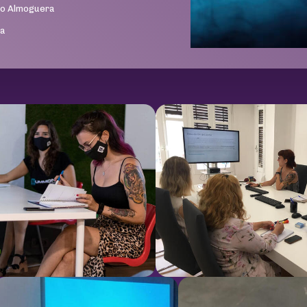
to Almoguera
ra