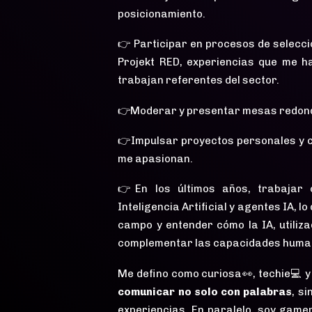
posicionamiento.
👉 Participar en procesos de selecc
Projekt RED, experiencias que me 
trabajan referentes del sector.
👉Moderar y presentar mesas redond
👉Impulsar proyectos personales y 
me apasionan.
👉En los últimos años, trabajar
Inteligencia Artificial y agentes IA, 
campo y entender cómo la IA, utiliz
complementar las capacidades huma
Me defino como curiosa👀, techie💻 y
comunicar no solo con palabras
, s
experiencias. En paralelo, soy gamer