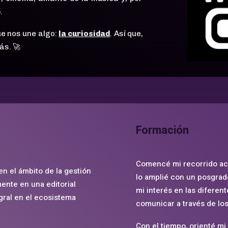
.
ue nos une algo:
la curiosidad
. Así que,
ás. 🚀
Formación
Comencé mi recorrido ac
en el ámbito de la gestión
lo amplié con un posgrad
mente en una editorial
mi interés en las diferen
gral en el ecosistema
comunicar a través de lo
Con el tiempo, orienté mi