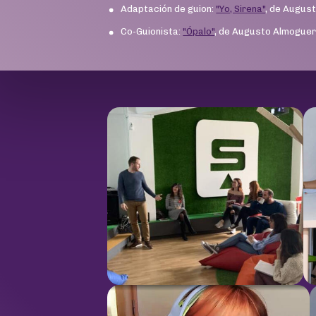
Adaptación de guion:
"Yo, Sirena"
, de Augus
Co-Guionista:
"Ópalo"
, de Augusto Almogue