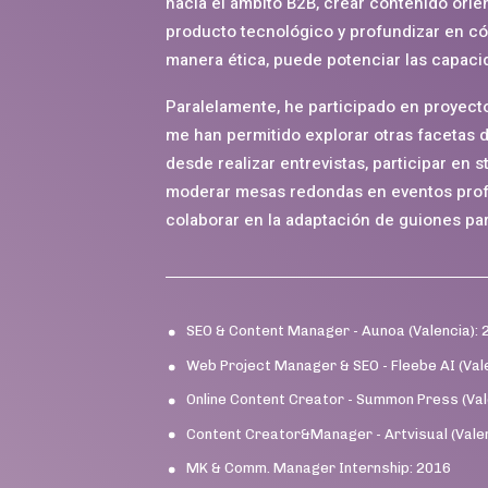
hacia el ámbito B2B, crear contenido orie
producto tecnológico y profundizar en cóm
manera ética, puede potenciar las capac
Paralelamente, he participado en proyec
me han permitido explorar otras facetas 
desde realizar entrevistas, participar en 
moderar mesas redondas en eventos prof
colaborar en la adaptación de guiones pa
SEO & Content Manager - Aunoa (Valencia):
Web Project Manager & SEO - Fleebe AI (Val
Online Content Creator - Summon Press (Va
Content Creator&Manager - Artvisual (Valen
MK & Comm. Manager Internship: 2016